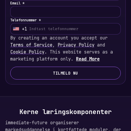
Email *
Telefonnummer *
+1
U
n
By creating an account you accept our
i
Terms of Service
,
Privacy Policy
and
t
Cookie Policy
. This website serves as a
e
marketing platform only.
Read More
d
S
TILMELD NU
t
a
t
e
s
Kerne læringskomponenter
+
1
immediate-future organiserer
markedsuddannelse i kortfattede moduler, der