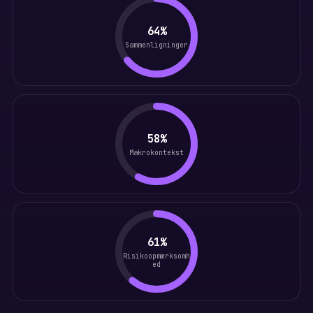
64%
Sammenligninger
58%
Makrokontekst
61%
Risikoopmærksomh
ed