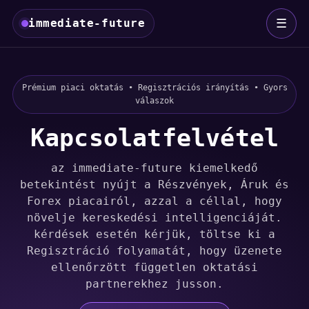
☰
immediate-future
Prémium piaci oktatás • Regisztrációs irányítás • Gyors
válaszok
Kapcsolatfelvétel
az immediate-future kiemelkedő
betekintést nyújt a Részvények, Áruk és
Forex piacairól, azzal a céllal, hogy
növelje kereskedési intelligenciáját.
kérdések esetén kérjük, töltse ki a
Regisztráció folyamatát, hogy üzenete
ellenőrzött független oktatási
partnerekhez jusson.