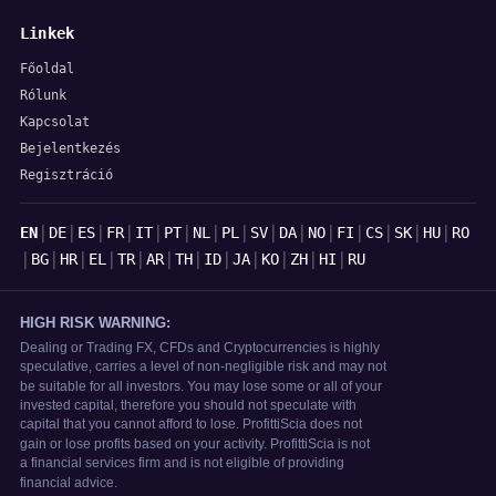
Linkek
Főoldal
Rólunk
Kapcsolat
Bejelentkezés
Regisztráció
Nyelvek
|
|
|
|
|
|
|
|
|
|
|
|
|
|
|
EN
DE
ES
FR
IT
PT
NL
PL
SV
DA
NO
FI
CS
SK
HU
RO
|
|
|
|
|
|
|
|
|
|
|
|
BG
HR
EL
TR
AR
TH
ID
JA
KO
ZH
HI
RU