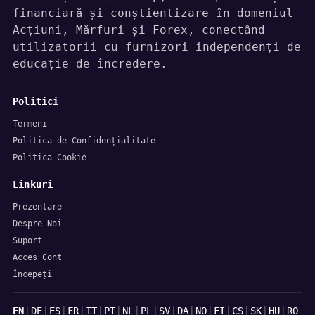
financiară și conștientizare în domeniul
Acțiuni, Mărfuri și Forex, conectând
utilizatorii cu furnizori independenți de
educație de încredere.
Politici
Termeni
Politica de Confidențialitate
Politica Cookie
Linkuri
Prezentare
Despre Noi
Suport
Acces Cont
Începeți
Limbi
|
|
|
|
|
|
|
|
|
|
|
|
|
|
|
EN
DE
ES
FR
IT
PT
NL
PL
SV
DA
NO
FI
CS
SK
HU
RO