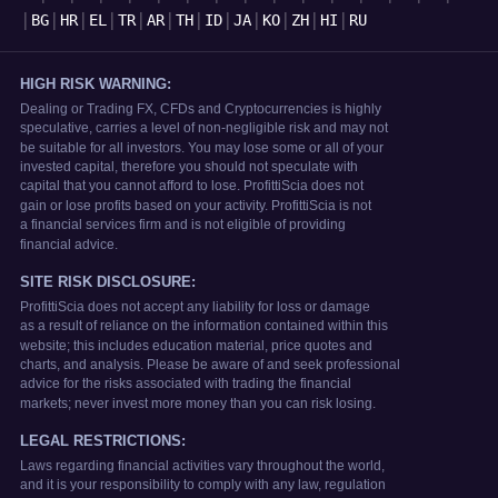
|
|
|
|
|
|
|
|
|
|
|
|
BG
HR
EL
TR
AR
TH
ID
JA
KO
ZH
HI
RU