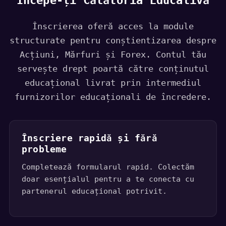
Începe-ți Călătoria Educativă
+
1
Înscrierea oferă acces la module
structurate pentru conștientizarea despre
Acțiuni, Mărfuri și Forex. Contul tău
servește drept poartă către conținutul
educațional livrat prin intermediul
furnizorilor educaționali de încredere.
Înscriere rapidă și fără
probleme
Completează formularul rapid. Colectăm
doar esențialul pentru a te conecta cu
partenerul educațional potrivit.