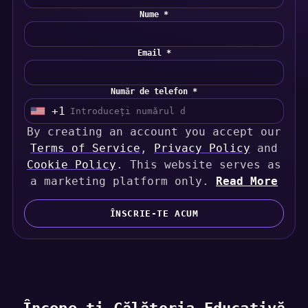
Nume *
Email *
Număr de telefon *
+1
U
By creating an account you accept our
n
Terms of Service
i
,
Privacy Policy
and
Cookie Policy
t
. This website serves as
a marketing platform only.
e
Read More
d
S
ÎNSCRIE-TE ACUM
t
a
t
e
s