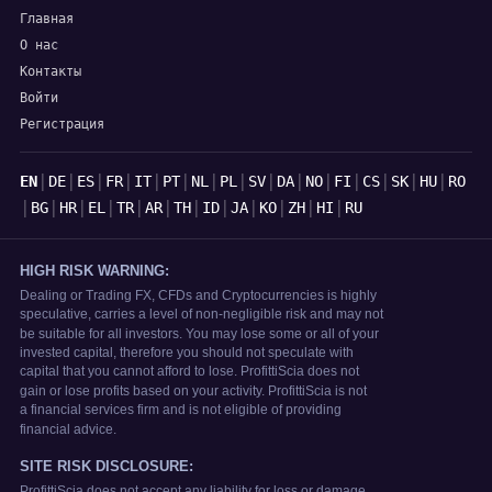
Главная
О нас
Контакты
Войти
Регистрация
Языки
|
|
|
|
|
|
|
|
|
|
|
|
|
|
|
EN
DE
ES
FR
IT
PT
NL
PL
SV
DA
NO
FI
CS
SK
HU
RO
|
|
|
|
|
|
|
|
|
|
|
|
BG
HR
EL
TR
AR
TH
ID
JA
KO
ZH
HI
RU